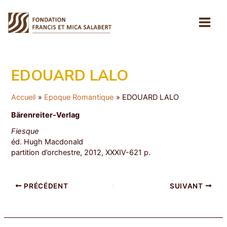
Aller
au
contenu
Main
Men
EDOUARD LALO
Accueil
Epoque Romantique
EDOUARD LALO
Bärenreiter-Verlag
Fiesque
éd. Hugh Macdonald
partition d’orchestre, 2012, XXXIV-621 p.
Navigation
PRÉCÉDENT
SUIVANT
des
articles